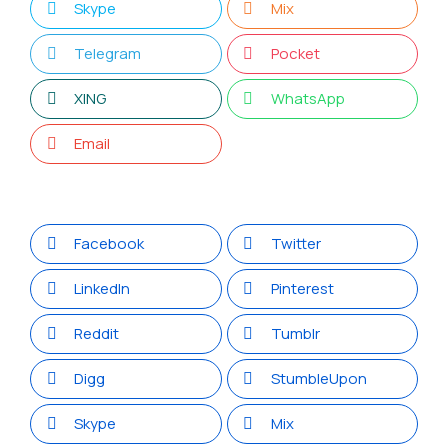
Skype
Mix
Telegram
Pocket
XING
WhatsApp
Email
Facebook
Twitter
LinkedIn
Pinterest
Reddit
Tumblr
Digg
StumbleUpon
Skype
Mix