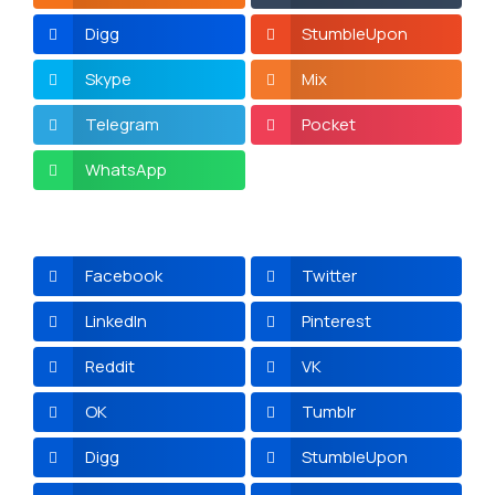
Digg
StumbleUpon
Skype
Mix
Telegram
Pocket
WhatsApp
Facebook
Twitter
LinkedIn
Pinterest
Reddit
VK
OK
Tumblr
Digg
StumbleUpon