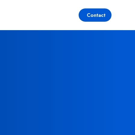
F.A.Q
Carrière
Contact